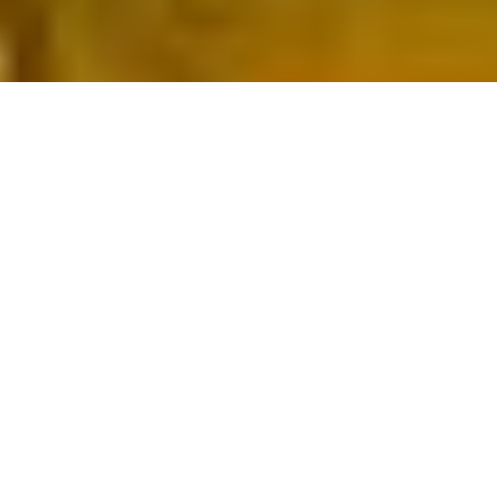
1
de
4
PRÓXIMO
1
2
3
4
Cómo mantener tu bomba centrífuga operando
Las bombas centrífugas son el núcleo de muchos procesos
esenciales que mantienen el mundo en movimiento durante