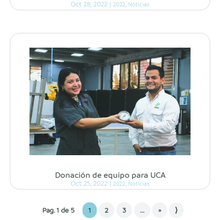
Oct 28, 2022
|
,
2022
Noticias
Donación de equipo para UCA
Oct 25, 2022
|
,
2022
Noticias
Pag. 1 de 5
1
2
3
...
»
⟩